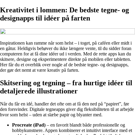
Kreativitet i lommen: De bedste tegne- og
designapps til idéer på farten
Inspirationen kan ramme når som helst – i toget, på caféen eller midt i
en gåtur. Heldigvis behøver du ikke længere vente, til du sidder foran
computeren for at få dine idéer ud i verden. Med de rette apps kan du
skitsere, designe og eksperimentere direkte på mobilen eller tabletten.
Her får du et overblik over nogle af de bedste tegne- og designapps,
der gør det nemt at være kreativ på farten.
Skitsering og tegning – fra hurtige idéer til
detaljerede illustrationer
Når du får en idé, handler det ofte om at få den ned på “papiret”, før
den forsvinder. Digitale tegneapps giver dig fleksibiliteten til at arbejde
hvor som helst – uden at slæbe papir og blyanter med.
Procreate (iPad)
– en favorit blandt både professionelle og
hobbykunstnere. Appen kombinerer et intuitivt interface med et