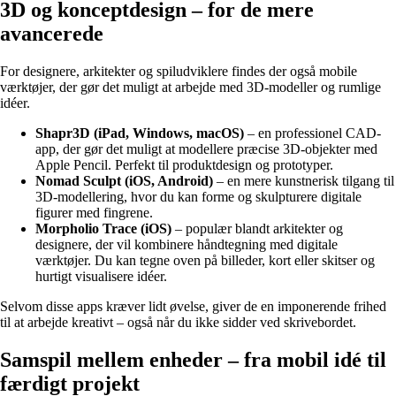
3D og konceptdesign – for de mere
avancerede
For designere, arkitekter og spiludviklere findes der også mobile
værktøjer, der gør det muligt at arbejde med 3D-modeller og rumlige
idéer.
Shapr3D (iPad, Windows, macOS)
– en professionel CAD-
app, der gør det muligt at modellere præcise 3D-objekter med
Apple Pencil. Perfekt til produktdesign og prototyper.
Nomad Sculpt (iOS, Android)
– en mere kunstnerisk tilgang til
3D-modellering, hvor du kan forme og skulpturere digitale
figurer med fingrene.
Morpholio Trace (iOS)
– populær blandt arkitekter og
designere, der vil kombinere håndtegning med digitale
værktøjer. Du kan tegne oven på billeder, kort eller skitser og
hurtigt visualisere idéer.
Selvom disse apps kræver lidt øvelse, giver de en imponerende frihed
til at arbejde kreativt – også når du ikke sidder ved skrivebordet.
Samspil mellem enheder – fra mobil idé til
færdigt projekt