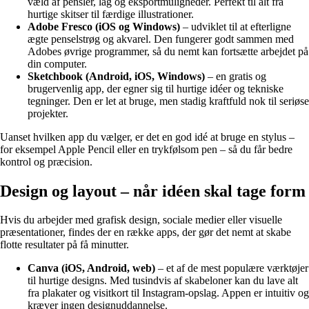
væld af pensler, lag og eksportmuligheder. Perfekt til alt fra
hurtige skitser til færdige illustrationer.
Adobe Fresco (iOS og Windows)
– udviklet til at efterligne
ægte penselstrøg og akvarel. Den fungerer godt sammen med
Adobes øvrige programmer, så du nemt kan fortsætte arbejdet på
din computer.
Sketchbook (Android, iOS, Windows)
– en gratis og
brugervenlig app, der egner sig til hurtige idéer og tekniske
tegninger. Den er let at bruge, men stadig kraftfuld nok til seriøse
projekter.
Uanset hvilken app du vælger, er det en god idé at bruge en stylus –
for eksempel Apple Pencil eller en trykfølsom pen – så du får bedre
kontrol og præcision.
Design og layout – når idéen skal tage form
Hvis du arbejder med grafisk design, sociale medier eller visuelle
præsentationer, findes der en række apps, der gør det nemt at skabe
flotte resultater på få minutter.
Canva (iOS, Android, web)
– et af de mest populære værktøjer
til hurtige designs. Med tusindvis af skabeloner kan du lave alt
fra plakater og visitkort til Instagram-opslag. Appen er intuitiv og
kræver ingen designuddannelse.