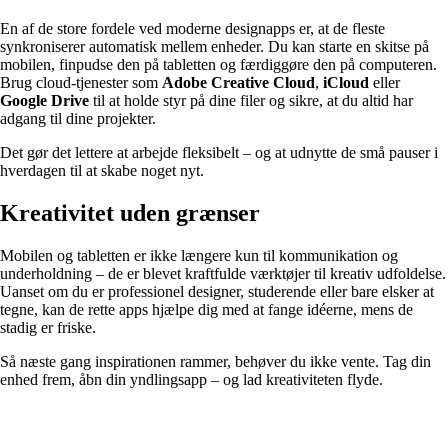
En af de store fordele ved moderne designapps er, at de fleste
synkroniserer automatisk mellem enheder. Du kan starte en skitse på
mobilen, finpudse den på tabletten og færdiggøre den på computeren.
Brug cloud-tjenester som
Adobe Creative Cloud
,
iCloud
eller
Google Drive
til at holde styr på dine filer og sikre, at du altid har
adgang til dine projekter.
Det gør det lettere at arbejde fleksibelt – og at udnytte de små pauser i
hverdagen til at skabe noget nyt.
Kreativitet uden grænser
Mobilen og tabletten er ikke længere kun til kommunikation og
underholdning – de er blevet kraftfulde værktøjer til kreativ udfoldelse.
Uanset om du er professionel designer, studerende eller bare elsker at
tegne, kan de rette apps hjælpe dig med at fange idéerne, mens de
stadig er friske.
Så næste gang inspirationen rammer, behøver du ikke vente. Tag din
enhed frem, åbn din yndlingsapp – og lad kreativiteten flyde.