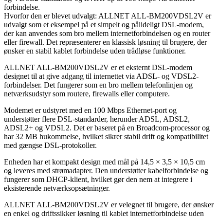
forbindelse.
Hvorfor den er blevet udvalgt: ALLNET ALL-BM200VDSL2V er
udvalgt som et eksempel på et simpelt og pålideligt DSL-modem,
der kan anvendes som bro mellem internetforbindelsen og en router
eller firewall. Det repræsenterer en klassisk løsning til brugere, der
ønsker en stabil kablet forbindelse uden trådløse funktioner.
ALLNET ALL-BM200VDSL2V er et eksternt DSL-modem
designet til at give adgang til internettet via ADSL- og VDSL2-
forbindelser. Det fungerer som en bro mellem telefonlinjen og
netværksudstyr som routere, firewalls eller computere.
Modemet er udstyret med en 100 Mbps Ethernet-port og
understøtter flere DSL-standarder, herunder ADSL, ADSL2,
ADSL2+ og VDSL2. Det er baseret på en Broadcom-processor og
har 32 MB hukommelse, hvilket sikrer stabil drift og kompatibilitet
med gængse DSL-protokoller.
Enheden har et kompakt design med mål på 14,5 × 3,5 × 10,5 cm
og leveres med strømadapter. Den understøtter kabelforbindelse og
fungerer som DHCP-klient, hvilket gør den nem at integrere i
eksisterende netværksopsætninger.
ALLNET ALL-BM200VDSL2V er velegnet til brugere, der ønsker
en enkel og driftssikker løsning til kablet internetforbindelse uden