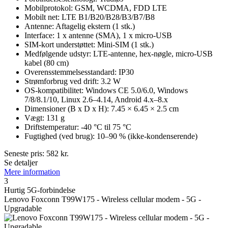
Mobilprotokol: GSM, WCDMA, FDD LTE
Mobilt net: LTE B1/B20/B28/B3/B7/B8
Antenne: Aftagelig ekstern (1 stk.)
Interface: 1 x antenne (SMA), 1 x micro-USB
SIM-kort understøttet: Mini-SIM (1 stk.)
Medfølgende udstyr: LTE-antenne, hex-nøgle, micro-USB
kabel (80 cm)
Overensstemmelsesstandard: IP30
Strømforbrug ved drift: 3.2 W
OS-kompatibilitet: Windows CE 5.0/6.0, Windows
7/8/8.1/10, Linux 2.6–4.14, Android 4.x–8.x
Dimensioner (B x D x H): 7.45 × 6.45 × 2.5 cm
Vægt: 131 g
Driftstemperatur: -40 °C til 75 °C
Fugtighed (ved brug): 10–90 % (ikke-kondenserende)
Seneste pris:
582
kr.
Se detaljer
Mere information
3
Hurtig 5G-forbindelse
Lenovo Foxconn T99W175 - Wireless cellular modem - 5G -
Upgradable