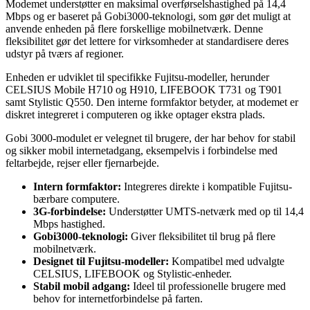
Modemet understøtter en maksimal overførselshastighed på 14,4
Mbps og er baseret på Gobi3000-teknologi, som gør det muligt at
anvende enheden på flere forskellige mobilnetværk. Denne
fleksibilitet gør det lettere for virksomheder at standardisere deres
udstyr på tværs af regioner.
Enheden er udviklet til specifikke Fujitsu-modeller, herunder
CELSIUS Mobile H710 og H910, LIFEBOOK T731 og T901
samt Stylistic Q550. Den interne formfaktor betyder, at modemet er
diskret integreret i computeren og ikke optager ekstra plads.
Gobi 3000-modulet er velegnet til brugere, der har behov for stabil
og sikker mobil internetadgang, eksempelvis i forbindelse med
feltarbejde, rejser eller fjernarbejde.
Intern formfaktor:
Integreres direkte i kompatible Fujitsu-
bærbare computere.
3G-forbindelse:
Understøtter UMTS-netværk med op til 14,4
Mbps hastighed.
Gobi3000-teknologi:
Giver fleksibilitet til brug på flere
mobilnetværk.
Designet til Fujitsu-modeller:
Kompatibel med udvalgte
CELSIUS, LIFEBOOK og Stylistic-enheder.
Stabil mobil adgang:
Ideel til professionelle brugere med
behov for internetforbindelse på farten.