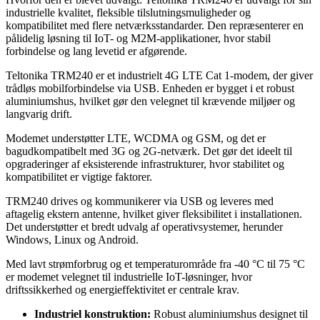
industrielle kvalitet, fleksible tilslutningsmuligheder og
kompatibilitet med flere netværksstandarder. Den repræsenterer en
pålidelig løsning til IoT- og M2M-applikationer, hvor stabil
forbindelse og lang levetid er afgørende.
Teltonika TRM240 er et industrielt 4G LTE Cat 1-modem, der giver
trådløs mobilforbindelse via USB. Enheden er bygget i et robust
aluminiumshus, hvilket gør den velegnet til krævende miljøer og
langvarig drift.
Modemet understøtter LTE, WCDMA og GSM, og det er
bagudkompatibelt med 3G og 2G-netværk. Det gør det ideelt til
opgraderinger af eksisterende infrastrukturer, hvor stabilitet og
kompatibilitet er vigtige faktorer.
TRM240 drives og kommunikerer via USB og leveres med
aftagelig ekstern antenne, hvilket giver fleksibilitet i installationen.
Det understøtter et bredt udvalg af operativsystemer, herunder
Windows, Linux og Android.
Med lavt strømforbrug og et temperaturområde fra -40 °C til 75 °C
er modemet velegnet til industrielle IoT-løsninger, hvor
driftssikkerhed og energieffektivitet er centrale krav.
Industriel konstruktion:
Robust aluminiumshus designet til