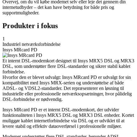
Overvej, om du vil købe modemet selv eller leje det gennem din
internetudbyder – det kan have betydning for både pris og
supportmuligheder.
Produkter i fokus
1
Industriel netværksforbindelse
Insys MRcard PD
Et internt DSL-modemkort designet til Insys MRX5 DSL og MRX3
DSL, som understøtter flere DSL-standarder og sikrer stabil kablet
forbindelse.
Hvorfor den er blevet udvalgt: Insys MRcard PD er udvalgt for sin
kompatibilitet med Insys MRX-serien og understøttelse af både
ADSL- og VDSL2-standarder. Det repræsenterer en løsning til
industrielle eller professionelle netværksopsætninger, hvor pålidelig
DSL-forbindelse er nødvendig.
Insys MRcard PD er et internt DSL-modemkort, der udvider
funktionaliteten i Insys MRX5 DSL og MRX3 DSL enheder. Kortet
muliggør kablet internetforbindelse via DSL og er udviklet til at
levere stabil og effektiv dataoverførsel i professionelle miljøer.
Modemet understøtter flere DSL-standarder, herunder ADSL,