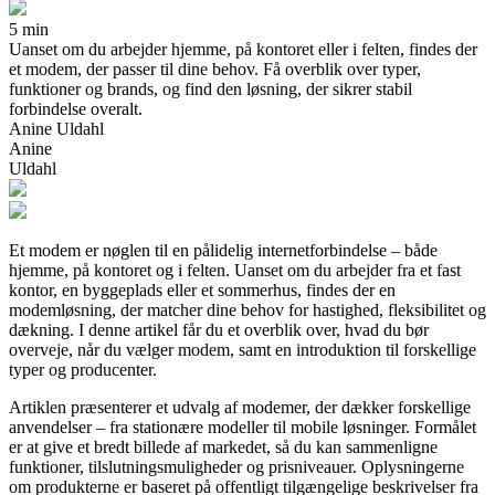
5 min
Uanset om du arbejder hjemme, på kontoret eller i felten, findes der
et modem, der passer til dine behov. Få overblik over typer,
funktioner og brands, og find den løsning, der sikrer stabil
forbindelse overalt.
Anine Uldahl
Anine
Uldahl
Et modem er nøglen til en pålidelig internetforbindelse – både
hjemme, på kontoret og i felten. Uanset om du arbejder fra et fast
kontor, en byggeplads eller et sommerhus, findes der en
modemløsning, der matcher dine behov for hastighed, fleksibilitet og
dækning. I denne artikel får du et overblik over, hvad du bør
overveje, når du vælger modem, samt en introduktion til forskellige
typer og producenter.
Artiklen præsenterer et udvalg af modemer, der dækker forskellige
anvendelser – fra stationære modeller til mobile løsninger. Formålet
er at give et bredt billede af markedet, så du kan sammenligne
funktioner, tilslutningsmuligheder og prisniveauer. Oplysningerne
om produkterne er baseret på offentligt tilgængelige beskrivelser fra