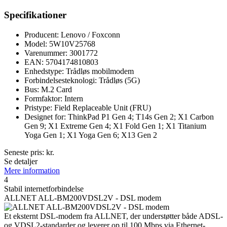
Specifikationer
Producent: Lenovo / Foxconn
Model: 5W10V25768
Varenummer: 3001772
EAN: 5704174810803
Enhedstype: Trådløs mobilmodem
Forbindelsesteknologi: Trådløs (5G)
Bus: M.2 Card
Formfaktor: Intern
Pristype: Field Replaceable Unit (FRU)
Designet for: ThinkPad P1 Gen 4; T14s Gen 2; X1 Carbon
Gen 9; X1 Extreme Gen 4; X1 Fold Gen 1; X1 Titanium
Yoga Gen 1; X1 Yoga Gen 6; X13 Gen 2
Seneste pris:
kr.
Se detaljer
Mere information
4
Stabil internetforbindelse
ALLNET ALL-BM200VDSL2V - DSL modem
Et eksternt DSL-modem fra ALLNET, der understøtter både ADSL-
og VDSL2-standarder og leverer op til 100 Mbps via Ethernet-