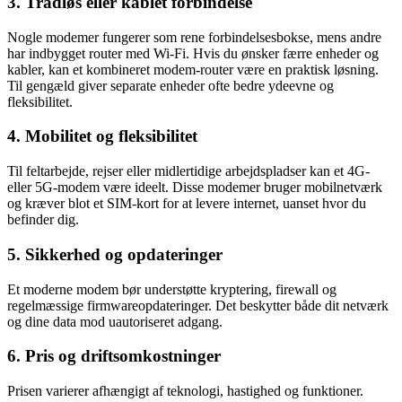
3. Trådløs eller kablet forbindelse
Nogle modemer fungerer som rene forbindelsesbokse, mens andre
har indbygget router med Wi-Fi. Hvis du ønsker færre enheder og
kabler, kan et kombineret modem-router være en praktisk løsning.
Til gengæld giver separate enheder ofte bedre ydeevne og
fleksibilitet.
4. Mobilitet og fleksibilitet
Til feltarbejde, rejser eller midlertidige arbejdspladser kan et 4G-
eller 5G-modem være ideelt. Disse modemer bruger mobilnetværk
og kræver blot et SIM-kort for at levere internet, uanset hvor du
befinder dig.
5. Sikkerhed og opdateringer
Et moderne modem bør understøtte kryptering, firewall og
regelmæssige firmwareopdateringer. Det beskytter både dit netværk
og dine data mod uautoriseret adgang.
6. Pris og driftsomkostninger
Prisen varierer afhængigt af teknologi, hastighed og funktioner.