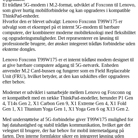
Et trådløst 5G-modem i M.2-format, udviklet af Foxconn til Lenovo,
som giver hurtig mobilforbindelse og kan opgraderes i kompatible
ThinkPad-enheder.
Hvorfor den er blevet udvalgt: Lenovo Foxconn T99W175 er
udvalgt som et eksempel på et internt 5G-modem til bærbare
computere, der kombinerer moderne mobilteknologi med fleksibilitet
og opgraderingsmuligheder. Det repræsenterer en løsning til
professionelle brugere, der ønsker integreret trådløs forbindelse uden
eksterne dongles.
Lenovo Foxconn T99W175 er et internt trådløst modem designet til
at give bærbare computere adgang til 5G-netværk. Enheden
anvender M.2 Card-bussen og fungerer som en Field Replaceable
Unit (FRU), hvilket betyder, at den kan udskiftes eller opgraderes
efter behov.
Modemet er udviklet i samarbejde mellem Lenovo og Foxconn og
er kompatibelt med en række ThinkPad-modeller, herunder P1 Gen
4, T14s Gen 2, X1 Carbon Gen 9, X1 Extreme Gen 4, X1 Fold
Gen 1, X1 Titanium Yoga Gen 1, X1 Yoga Gen 6 og X13 Gen 2.
Med understøttelse af 5G-forbindelse giver T99W175 mulighed for
høj datahastighed og stabil trådløs kommunikation, hvilket gør det
velegnet til brugere, der har behov for mobil internetadgang på
farten. Den interne formfaktor sikrer en integreret løsning uden