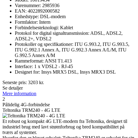
Varenummer: 2985936
EAN: 4022892000582
Enhedstype: DSL-modem
Formfaktor: Intern
Forbindelsesteknologi: Kablet
Protokol for digital signaltransmission: ADSL, ADSL2,
ADSL2+, VDSL2
Protokoller og specifikationer: ITU G.993.2, ITU G.993.5,
ITU G.992.1 Annex A, ITU G.992.3 Annex A/L/M, ITU
G.992.5 Annex A/M
Rammeformat: ANSI T1.413
Interface: 1 x VDSL2 - RJ-45
Designet for: Insys MRX5 DSL, Insys MRX3 DSL
Seneste pris:
3203
kr.
Se detaljer
Mere information
2
Pålidelig 4G-forbindelse
Teltonika TRM240 - 4G LTE
Et robust og kompakt 4G LTE-modem fra Teltonika, designet til
industriel brug med lavt strømforbrug og bred kompatibilitet på
tværs af systemer.
Hvorfor den er blevet udvalgt: Teltonika TRM240 er udvalgt for sin