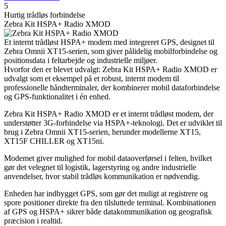
5
Hurtig trådløs forbindelse
Zebra Kit HSPA+ Radio XMOD
Et internt trådløst HSPA+ modem med integreret GPS, designet til
Zebra Omnii XT15-serien, som giver pålidelig mobilforbindelse og
positionsdata i feltarbejde og industrielle miljøer.
Hvorfor den er blevet udvalgt: Zebra Kit HSPA+ Radio XMOD er
udvalgt som et eksempel på et robust, internt modem til
professionelle håndterminaler, der kombinerer mobil dataforbindelse
og GPS-funktionalitet i én enhed.
Zebra Kit HSPA+ Radio XMOD er et internt trådløst modem, der
understøtter 3G-forbindelse via HSPA+-teknologi. Det er udviklet til
brug i Zebra Omnii XT15-serien, herunder modellerne XT15,
XT15F CHILLER og XT15ni.
Modemet giver mulighed for mobil dataoverførsel i felten, hvilket
gør det velegnet til logistik, lagerstyring og andre industrielle
anvendelser, hvor stabil trådløs kommunikation er nødvendig.
Enheden har indbygget GPS, som gør det muligt at registrere og
spore positioner direkte fra den tilsluttede terminal. Kombinationen
af GPS og HSPA+ sikrer både datakommunikation og geografisk
præcision i realtid.