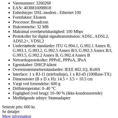
Varenummer: 3260268
EAN: 4038816098818
Enhedstype: DSL-modem - Ethernet 100
Formfaktor: Ekstern
Processor: Broadcom
Hukommelse: 32 MB
Maksimal overførselshastighed: 100 Mbps
Protokoller for digital signaltransmission: ADSL, ADSL2,
ADSL2+, VDSL2
Understøttede standarder: ITU G.994.1, G.992.1 Annex B,
G.993.1, G.993.2, G.992.5 Annex B/J, G.992.3 Annex B/J,
G.993.5, G.992.2 Annex B, G.992.4 Annex B
Netværksprotokoller: PPPoE, PPPoA, IPoA
Egenskaber: DHCP-klient
Overensstemmelsesstandarder: IEEE 802.1Q, RoHS
Interface: 1 x RJ-11 (telefonlinje), 1 x RJ-45 (100Base-TX)
Dimensioner (B x D x H): 14.5 × 3.5 × 10.5 cm
Vægt ved forsendelse: 600 g
Driftstemperatur: 0–40 °C
Fugtighed (ved brug): 10–90 % (ikke-kondenserende)
Medfølgende udstyr: Strømadapter
Seneste pris:
600
kr.
Se detaljer
Mere information