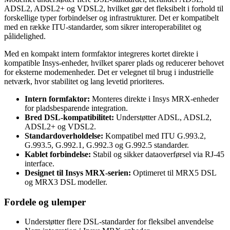
ADSL2, ADSL2+ og VDSL2, hvilket gør det fleksibelt i forhold til
forskellige typer forbindelser og infrastrukturer. Det er kompatibelt
med en række ITU-standarder, som sikrer interoperabilitet og
pålidelighed.
Med en kompakt intern formfaktor integreres kortet direkte i
kompatible Insys-enheder, hvilket sparer plads og reducerer behovet
for eksterne modemenheder. Det er velegnet til brug i industrielle
netværk, hvor stabilitet og lang levetid prioriteres.
Intern formfaktor:
Monteres direkte i Insys MRX-enheder
for pladsbesparende integration.
Bred DSL-kompatibilitet:
Understøtter ADSL, ADSL2,
ADSL2+ og VDSL2.
Standardoverholdelse:
Kompatibel med ITU G.993.2,
G.993.5, G.992.1, G.992.3 og G.992.5 standarder.
Kablet forbindelse:
Stabil og sikker dataoverførsel via RJ-45
interface.
Designet til Insys MRX-serien:
Optimeret til MRX5 DSL
og MRX3 DSL modeller.
Fordele og ulemper
Understøtter flere DSL-standarder for fleksibel anvendelse