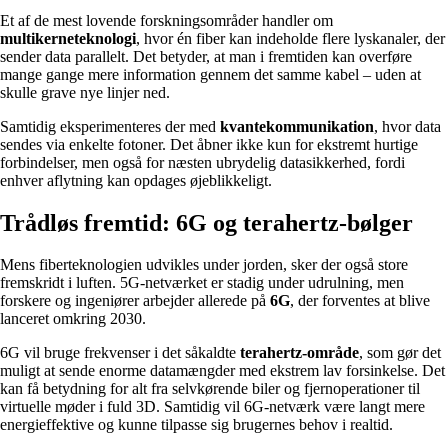
Et af de mest lovende forskningsområder handler om
multikerneteknologi
, hvor én fiber kan indeholde flere lyskanaler, der
sender data parallelt. Det betyder, at man i fremtiden kan overføre
mange gange mere information gennem det samme kabel – uden at
skulle grave nye linjer ned.
Samtidig eksperimenteres der med
kvantekommunikation
, hvor data
sendes via enkelte fotoner. Det åbner ikke kun for ekstremt hurtige
forbindelser, men også for næsten ubrydelig datasikkerhed, fordi
enhver aflytning kan opdages øjeblikkeligt.
Trådløs fremtid: 6G og terahertz-bølger
Mens fiberteknologien udvikles under jorden, sker der også store
fremskridt i luften. 5G-netværket er stadig under udrulning, men
forskere og ingeniører arbejder allerede på
6G
, der forventes at blive
lanceret omkring 2030.
6G vil bruge frekvenser i det såkaldte
terahertz-område
, som gør det
muligt at sende enorme datamængder med ekstrem lav forsinkelse. Det
kan få betydning for alt fra selvkørende biler og fjernoperationer til
virtuelle møder i fuld 3D. Samtidig vil 6G-netværk være langt mere
energieffektive og kunne tilpasse sig brugernes behov i realtid.