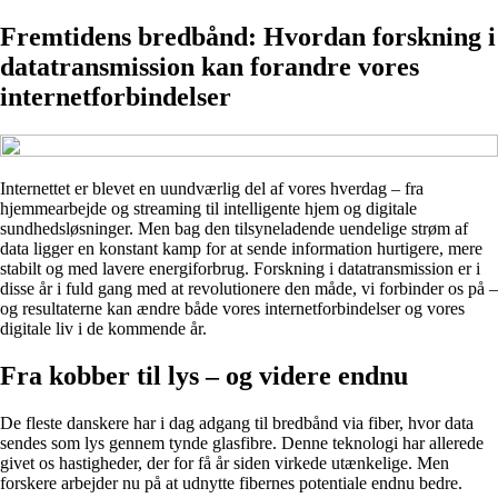
Fremtidens bredbånd: Hvordan forskning i
datatransmission kan forandre vores
internetforbindelser
Internettet er blevet en uundværlig del af vores hverdag – fra
hjemmearbejde og streaming til intelligente hjem og digitale
sundhedsløsninger. Men bag den tilsyneladende uendelige strøm af
data ligger en konstant kamp for at sende information hurtigere, mere
stabilt og med lavere energiforbrug. Forskning i datatransmission er i
disse år i fuld gang med at revolutionere den måde, vi forbinder os på –
og resultaterne kan ændre både vores internetforbindelser og vores
digitale liv i de kommende år.
Fra kobber til lys – og videre endnu
De fleste danskere har i dag adgang til bredbånd via fiber, hvor data
sendes som lys gennem tynde glasfibre. Denne teknologi har allerede
givet os hastigheder, der for få år siden virkede utænkelige. Men
forskere arbejder nu på at udnytte fibernes potentiale endnu bedre.