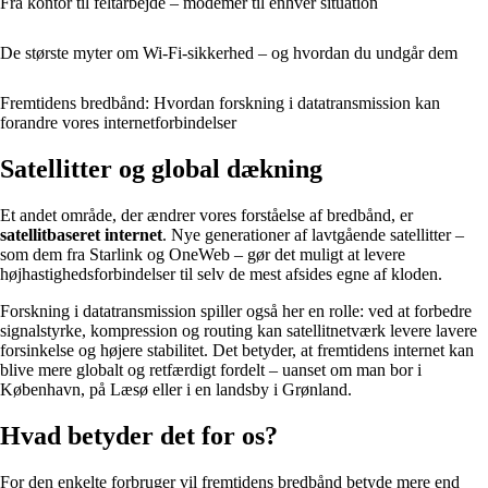
Fra kontor til feltarbejde – modemer til enhver situation
De største myter om Wi‑Fi‑sikkerhed – og hvordan du undgår dem
Fremtidens bredbånd: Hvordan forskning i datatransmission kan
forandre vores internetforbindelser
Satellitter og global dækning
Et andet område, der ændrer vores forståelse af bredbånd, er
satellitbaseret internet
. Nye generationer af lavtgående satellitter –
som dem fra Starlink og OneWeb – gør det muligt at levere
højhastighedsforbindelser til selv de mest afsides egne af kloden.
Forskning i datatransmission spiller også her en rolle: ved at forbedre
signalstyrke, kompression og routing kan satellitnetværk levere lavere
forsinkelse og højere stabilitet. Det betyder, at fremtidens internet kan
blive mere globalt og retfærdigt fordelt – uanset om man bor i
København, på Læsø eller i en landsby i Grønland.
Hvad betyder det for os?
For den enkelte forbruger vil fremtidens bredbånd betyde mere end