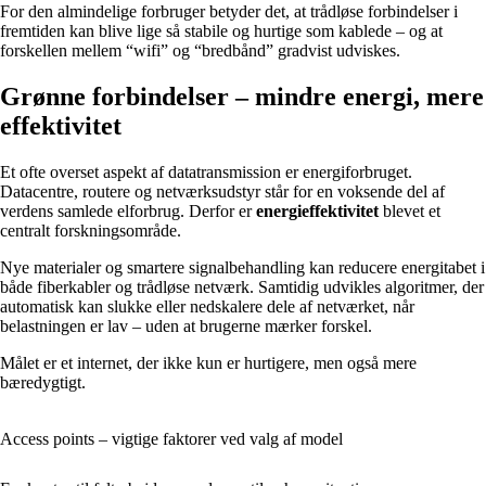
For den almindelige forbruger betyder det, at trådløse forbindelser i
fremtiden kan blive lige så stabile og hurtige som kablede – og at
forskellen mellem “wifi” og “bredbånd” gradvist udviskes.
Grønne forbindelser – mindre energi, mere
effektivitet
Et ofte overset aspekt af datatransmission er energiforbruget.
Datacentre, routere og netværksudstyr står for en voksende del af
verdens samlede elforbrug. Derfor er
energieffektivitet
blevet et
centralt forskningsområde.
Nye materialer og smartere signalbehandling kan reducere energitabet i
både fiberkabler og trådløse netværk. Samtidig udvikles algoritmer, der
automatisk kan slukke eller nedskalere dele af netværket, når
belastningen er lav – uden at brugerne mærker forskel.
Målet er et internet, der ikke kun er hurtigere, men også mere
bæredygtigt.
Access points – vigtige faktorer ved valg af model